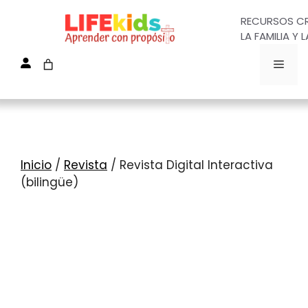
Saltar
RECURSOS CR
al
LA FAMILIA Y L
contenido
MEN
Inicio
/
Revista
/ Revista Digital Interactiva
(bilingüe)