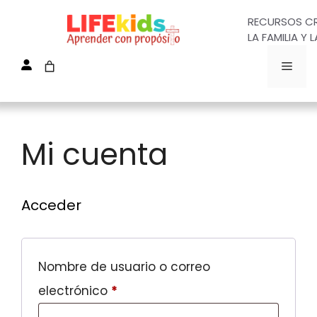
Saltar
RECURSOS CR
al
LA FAMILIA Y L
contenido
MEN
Mi cuenta
Acceder
Nombre de usuario o correo
Obligatorio
electrónico
*